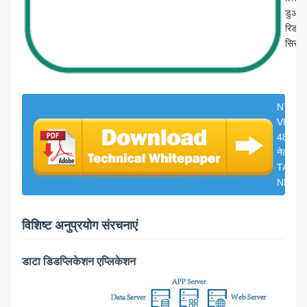
डुअल
रिडंडे
सिस्ट
NT-
VPP-
4860G
नेटवर्क
TAP
NPB.p
विशिष्ट अनुप्रयोग संरचनाएं
डाटा डिडप्लिकेशन एप्लिकेशन