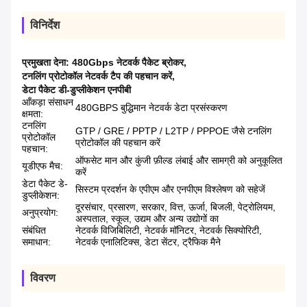
विनिर्देश
प्रमुखता देना:
480Gbps नेटवर्क पैकेट ब्रोकर
,
टनलिंग प्रोटोकॉल नेटवर्क टैप की पहचान करें
,
डेटा पैकेट डी-डुप्लीकेशन एनपीबी
आँकड़ा संसाधन
480GBPS बुद्धिमान नेटवर्क डेटा प्रसंस्करण
क्षमता:
टनलिंग
GTP / GRE / PPTP / L2TP / PPPOE जैसे टनलिंग
प्रोटोकॉल
प्रोटोकॉल की पहचान करें
पहचान:
ऑफसेट मान और कुंजी फ़ील्ड लंबाई और सामग्री को अनुकूलित
यूडीएफ मैच:
करें
डेटा पैकेट डे-
सिस्टम प्रदर्शन के एपीएम और एनपीएम विश्लेषण को सहेजें
डुप्लीकेशन:
दूरसंचार, प्रसारण, सरकार, वित्त, ऊर्जा, बिजली, पेट्रोलियम,
अनुप्रयोग:
अस्पताल, स्कूल, उद्यम और अन्य उद्योगों का
संबंधित
नेटवर्क विजिबिलिटी, नेटवर्क मॉनिटर, नेटवर्क सिक्योरिटी,
समाधान:
नेटवर्क एनालिटिक्स, डेटा सेंटर, ट्रैफिक मैने
विवरण