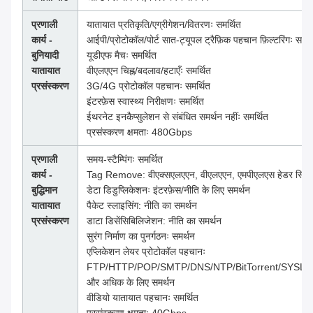
प्रणाली
यातायात प्रतिकृति/एग्रीगेशन/वितरणः समर्थित
कार्य -
आईपी/प्रोटोकॉल/पोर्ट सात-ट्यूपल ट्रैफ़िक पहचान फ़िल्टरिंगः समर्
बुनियादी
यूडीएफ मैचः समर्थित
यातायात
वीएलएएन चिह्न/बदलाव/हटाएँः समर्थित
प्रसंस्करण
3G/4G प्रोटोकॉल पहचानः समर्थित
इंटरफ़ेस स्वास्थ्य निरीक्षणः समर्थित
ईथरनेट इनकैप्सुलेशन से संबंधित समर्थन नहींः समर्थित
प्रसंस्करण क्षमताः 480Gbps
प्रणाली
समय-स्टैम्पिंगः समर्थित
कार्य -
Tag Remove: वीएक्सएलएएन, वीएलएएन, एमपीएलएस हेडर स्ट्रिपि
बुद्धिमान
डेटा डिडुप्लिकेशनः इंटरफ़ेस/नीति के लिए समर्थन
यातायात
पैकेट स्लाइसिंग: नीति का समर्थन
प्रसंस्करण
डाटा डिसेंसिबिलिजेशन: नीति का समर्थन
सुरंग निर्माण का पुनर्गठनः समर्थन
एप्लिकेशन लेयर प्रोटोकॉल पहचानः
FTP/HTTP/POP/SMTP/DNS/NTP/BitTorrent/SYS
और अधिक के लिए समर्थन
वीडियो यातायात पहचानः समर्थित
प्रसंस्करण क्षमताः 40Gbps