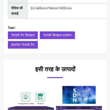
चेसिस की
1U 445mm*44mm*402mm
ऊंचाई
Tags:
नेटवर्क टैप डिवाइस
नेटवर्क डिवाइस प्रबंधन
ईथरनेट नेटवर्क टैप
इसी तरह के उत्पादों