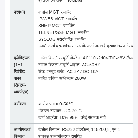
प्रबंधन
कंसोल MGT: समर्थित
IP/WEB MGT: समर्थित
SNMP MGT: समर्थित
TELNET/SSH MGT: समर्थित
SYSLOG प्रोटोकॉलः समर्थित
उपयोगकर्ता प्रमाणीकरणः उपयोगकर्ता पासवर्ड प्रमाणीकरण के आध
इलेक्ट्रिक
नामित बिजली आपूर्ति वोल्टेजः AC110~240V/DC-48V (वैकल्प
(1+1
नामित बिजली आपूर्ति आवृत्तिः AC-50HZ
रिडंडेंट
रेटेड इनपुट करंटः AC-3A / DC-10A
पावर
नामित शक्तिः अधिकतम 250W
सिस्टम-
आरपीएस)
पर्यावरण
कार्य तापमानः 0-50°C
भंडारण तापमानः -20-70°C
कार्य आर्द्रताः 10%-95%, कोई संघनक नहीं
उपयोगकर्ता
कंसोल विन्यासः RS232 इंटरफ़ेस, 115200,8, एन,1
विन्यास
पासवर्ड प्रमाणीकरणः समर्थित