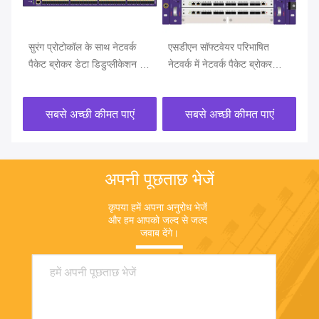
सुरंग प्रोटोकॉल के साथ नेटवर्क
एसडीएन सॉफ्टवेयर परिभाषित
नेट
पैकेट ब्रोकर डेटा डिडुप्लीकेशन के
नेटवर्क में नेटवर्क पैकेट ब्रोकर
VX
साथ नेट टैप की पहचान करें
एप्लीकेशन
पैक
सबसे अच्छी कीमत पाएं
सबसे अच्छी कीमत पाएं
अपनी पूछताछ भेजें
कृपया हमें अपना अनुरोध भेजें 
और हम आपको जल्द से जल्द 
जवाब देंगे।