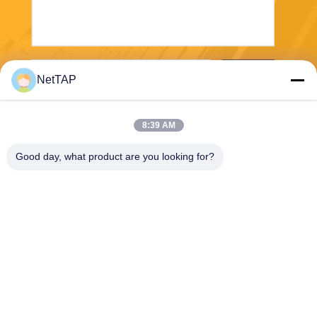
भेजना
NetTAP
8:39 AM
Good day, what product are you looking for?
Chengdu Shuwei Communication
Technology Co., Ltd.
jerry@nettap.com.cn
+86-028-84776105-606
2 एफ, जी 4 के तियानफू सॉफ्टवेयर
पार्क, चेंगदू, चीन।