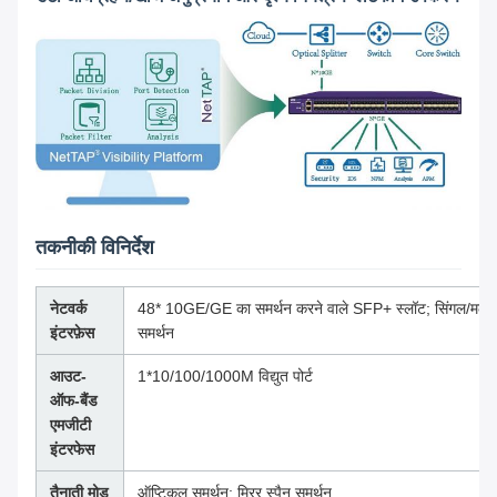
तकनीकी विनिर्देश
नेटवर्क
48* 10GE/GE का समर्थन करने वाले SFP+ स्लॉट; सिंगल/मल्ट
इंटरफ़ेस
समर्थन
आउट-
1*10/100/1000M विद्युत पोर्ट
ऑफ-बैंड
एमजीटी
इंटरफेस
तैनाती मोड
ऑप्टिकल समर्थन; मिरर स्पैन समर्थन