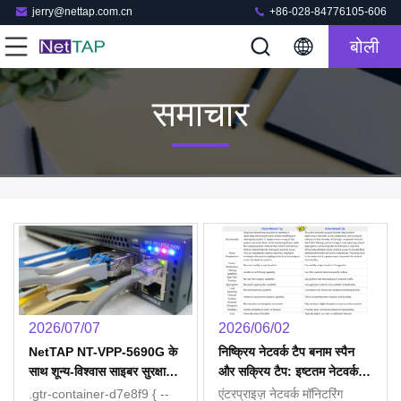
jerry@nettap.com.cn
+86-028-84776105-606
बोली
समाचार
2026/07/07
2026/06/02
NetTAP NT-VPP-5690G के
निष्क्रिय नेटवर्क टैप बनाम स्पैन
साथ शून्य-विश्वास साइबर सुरक्षा
और सक्रिय टैप: इष्टतम नेटवर्क
नींव बनाएं
मॉनिटरिंग के लिए पूर्ण तुलना
.gtr-container-d7e8f9 { --
एंटरप्राइज़ नेटवर्क मॉनिटरिंग