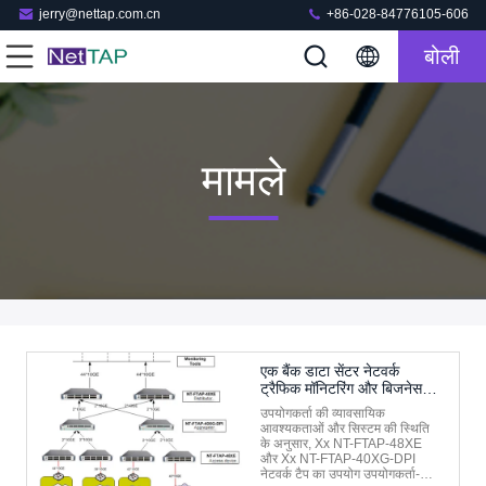
jerry@nettap.com.cn
+86-028-84776105-606
बोली
मामले
एक बैंक डाटा सेंटर नेटवर्क
ट्रैफिक मॉनिटरिंग और बिजनेस
अवेयरनेस मॉनिटरिंग प्रोजेक्ट
उपयोगकर्ता की व्यावसायिक
आवश्यकताओं और सिस्टम की स्थिति
के अनुसार, Xx NT-FTAP-48XE
और Xx NT-FTAP-40XG-DPI
नेटवर्क टैप का उपयोग उपयोगकर्ता-