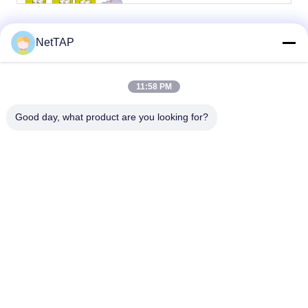
व्यापी डेटा एकत्र करने के लिए सेवा
नेटवर्किंग के लिए किया जाता है।उनमें
से, Xx NT-FTAP-48XE का उपयोग
पूरे नेटवर्क पर Xx 10-गीगाबिट मिररिंग
पोर्ट एकत्र करने के लिए ...
NetTAP
1
11:58 PM
Good day, what product are you looking for?
Chengdu Shuwei Communication
Technology Co., Ltd.
jerry@nettap.com.cn
+86-028-84776105-606
2 एफ, जी 4 के तियानफू सॉफ्टवेयर
पार्क, चेंगदू, चीन।