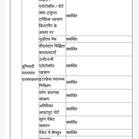
प्रोटोकॉल / पोर्ट
सात-ट्यूपल
समर्थित
ट्रैफ़िक पहचान
फ़िल्टरिंग के
आधार पर
यूडीएफ मैच
समर्थित
वीएलएएन चिह्नित/
समर्थित
बदला/हटाएँ
3जी/4जी
प्रोटोकॉल
समर्थित
बुनियादी
पहचान
यातायात
इंटरफ़ेस स्वास्थ्य
प्रसंस्करण
समर्थित
निरीक्षण
दर्पण बंदरगाह
समर्थित
संरक्षण
अतिरिक्त
समर्थित
आउटपुट पोर्ट
सुरंग पैकेट
समर्थित
समापन
पैकेट में कैप्सूल
समर्थित