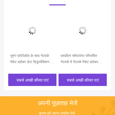
सुरंग प्रोटोकॉल के साथ नेटवर्क
एसडीएन सॉफ्टवेयर परिभाषित
नेट
पैकेट ब्रोकर डेटा डिडुप्लीकेशन के
नेटवर्क में नेटवर्क पैकेट ब्रोकर
VX
साथ नेट टैप की पहचान करें
एप्लीकेशन
पैक
सबसे अच्छी कीमत पाएं
सबसे अच्छी कीमत पाएं
अपनी पूछताछ भेजें
कृपया हमें अपना अनुरोध भेजें 