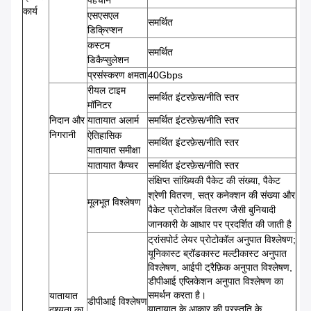
पहचान
कार्य
एसएसएल
समर्थित
डिक्रिप्शन
कस्टम
समर्थित
डिकैप्सुलेशन
प्रसंस्करण क्षमता
40Gbps
रीयल टाइम
समर्थित इंटरफ़ेस/नीति स्तर
मॉनिटर
निदान और
यातायात अलार्म
समर्थित इंटरफ़ेस/नीति स्तर
निगरानी
ऐतिहासिक
समर्थित इंटरफ़ेस/नीति स्तर
यातायात समीक्षा
यातायात कैप्चर
समर्थित इंटरफ़ेस/नीति स्तर
संक्षिप्त सांख्यिकी पैकेट की संख्या, पैकेट
श्रेणी वितरण, सत्र कनेक्शन की संख्या और
मूलभूत विश्लेषण
पैकेट प्रोटोकॉल वितरण जैसी बुनियादी
जानकारी के आधार पर प्रदर्शित की जाती है
ट्रांसपोर्ट लेयर प्रोटोकॉल अनुपात विश्लेषण;
यूनिकास्ट ब्रॉडकास्ट मल्टीकास्ट अनुपात
विश्लेषण, आईपी ट्रैफ़िक अनुपात विश्लेषण,
डीपीआई एप्लिकेशन अनुपात विश्लेषण का
समर्थन करता है।
यातायात
डीपीआई विश्लेषण
यातायात के आकार की प्रस्तुति के
दृश्यता का