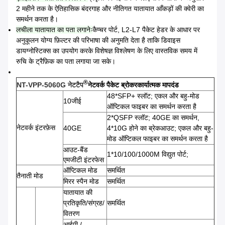
2 महीने तक के ऐतिहासिक बंदरगाह और नीतिगत यातायात आँकड़ों की क्वेरी का
समर्थन करता है।
लचीला यातायात का पता लगानेः
कैप्चर पोर्ट, L2-L7 पैकेट हेडर के आधार पर
अनुकूलन योग्य फ़िल्टर की परिभाषा की अनुमति देता है ताकि डिवाइस
डायग्नोस्टिक्स का उपयोग करके विशेषज्ञ विश्लेषण के लिए वास्तविक समय में
रुचि के ट्रैफ़िक का पता लगाया जा सके।
®
NT-VPP-5060G नेटटैप
नेटवर्क पैकेट ब्रोकर
कार्यात्मक मापदंड
48*SFP+ स्लॉट; एकल और बहु-मोड
10जीई
ऑप्टिकल फाइबर का समर्थन करता है
2*QSFP स्लॉट; 40GE का समर्थन,
नेटवर्क इंटरफ़ेस
40GE
4*10G होने का ब्रेकआउट; एकल और बहु-
मोड ऑप्टिकल फाइबर का समर्थन करता है
आउट-बैंड
1*10/100/1000M विद्युत पोर्ट;
एमजीटी इंटरफेस
ऑप्टिकल मोड
समर्थित
तैनाती मोड
मिरर स्पैन मोड
समर्थित
यातायात की
प्रतिकृति/संग्रह/
समर्थित
वितरण
आईपी /