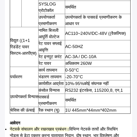
SYSLOG
समर्थित
प्रोटोकॉल
उपयोगकर्ता
उपयोगकर्ता के पासवर्ड प्रमाणीकरण के
प्रमाणीकरण
आधार पर
नामित बिजली
AC110~240V/DC-48V ((वैकल्पिक)
आपूर्ति वोल्टेज
विद्युत ((1+1
रेट पावर सप्लाई
AC-50HZ
रिडंडेंट पावर
आवृत्ति
सिस्टम-आरपीएस)
रेट इनपुट करंट
AC-3A / DC-10A
रेट पावर
अधिकतम 260W
कार्य तापमान
0-50°C
पर्यावरण
भंडारण तापमान
-20-70°C
कार्यशील आर्द्रता
10%-95%कोई संघनक नहीं
कंसोल विन्यास
RS232 इंटरफ़ेस, 115200,8, एन,1
उपयोगकर्ता विन्यास
पासवर्ड
समर्थित
प्रमाणीकरण
चेसिस की ऊंचाई
रैक स्थान (यू)
1U 445mm*44mm*402mm
आवेदन
नेटवर्क संचालन और रखरखाव प्रबंधन।
विभिन्न नेटवर्क तत्वों और स्विचिंग
नोड्स से डेटा एकत्र करना यातायात निदान, दोष स्थान, भार विश्लेषण,और