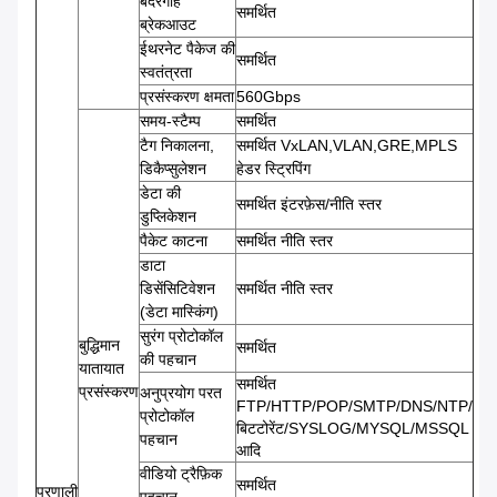
बंदरगाह
समर्थित
ब्रेकआउट
ईथरनेट पैकेज की
समर्थित
स्वतंत्रता
प्रसंस्करण क्षमता
560Gbps
समय-स्टैम्प
समर्थित
टैग निकालना,
समर्थित VxLAN,VLAN,GRE,MPLS
डिकैप्सुलेशन
हेडर स्ट्रिपिंग
डेटा की
समर्थित इंटरफ़ेस/नीति स्तर
डुप्लिकेशन
पैकेट काटना
समर्थित नीति स्तर
डाटा
डिसेंसिटिवेशन
समर्थित नीति स्तर
(डेटा मास्किंग)
सुरंग प्रोटोकॉल
बुद्धिमान
समर्थित
की पहचान
यातायात
समर्थित
प्रसंस्करण
अनुप्रयोग परत
FTP/HTTP/POP/SMTP/DNS/NTP/
प्रोटोकॉल
बिटटोरेंट/SYSLOG/MYSQL/MSSQL
पहचान
आदि
वीडियो ट्रैफ़िक
समर्थित
प्रणाली