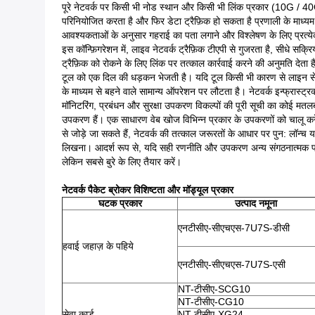
पूरे नेटवर्क पर किसी भी नोड स्थान और किसी भी लिंक प्रकार (10G / 40
परिनियोजित करता है और फिर डेटा ट्रैफ़िक हो सकता है प्रणाली के माध्यम 
आवश्यकताओं के अनुसार गहराई का पता लगाने और विश्लेषण के लिए प्रत्य
इस कॉन्फ़िगरेशन में, लाइव नेटवर्क ट्रैफ़िक टीएपी से गुजरता है, सीधे सक्रि
ट्रैफ़िक को रोकने के लिए लिंक पर तत्काल कार्रवाई करने की अनुमति देत
टूल को एक दिल की धड़कन भेजती है। यदि टूल किसी भी कारण से लाइन से 
के माध्यम से बहने वाले सामान्य ऑपरेशन पर लौटता है। नेटवर्क इन्फ्रास्ट्
मॉनिटरिंग, प्रबंधन और सुरक्षा उपकरण विकल्पों की पूरी सूची का कोई मतलब 
उपकरण हैं। एक साधारण वेब खोज विभिन्न प्रकार के उपकरणों को चालू करेग
से जोड़े जा सकते हैं, नेटवर्क की तत्काल जरूरतों के आधार पर पुन: लॉन्च
लिखना। आदर्श रूप से, यदि सही रणनीति और उपकरण अन्य संगठनात्मक प्रभावो
लेकिन सबसे बुरे के लिए तैयार करें।
नेटवर्क पैकेट ब्रोकर विशिष्टता और मॉड्यूल प्रकार
घटक प्रकार
उत्पाद नमूना
एनटीसीए-सीएचएस-7U7S-डीसी
हवाई जहाज़ के पहिये
एनटीसीए-सीएचएस-7U7S-एसी
NT-टीसीए-SCG10
NT-टीसीए-CG10
सेवा कार्ड
NT-टीसीए-XG24