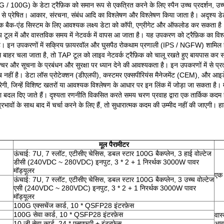
G / 100G) के डेटा ट्रैफ़िक को समान रूप से एकत्रित करने के लिए स्पैन उच्च प्रदर्शन,
से प्रेषित। आकार, संरचना, संबंध आदि का विश्लेषण और विश्लेषण किया जाता है। अदृश्य डेटा 
ेक बैक-एंड सिस्टम के लिए आवश्यक लक्ष्य डेटा को कॉपी, एग्रीगेट और ऑफलोड कर सकता है
य टूल में और वास्तविक समय में नेटवर्क में वापस आ जाता है। यह उपकरण को ट्रैफ़िक का विश्लेषण 
ा है। इन उपकरणों में सक्रिय फ़ायरवॉल और घुसपैठ रोकथाम प्रणाली (IPS / NGFW) शामिल है
बाहर चला जाता है, तो TAP टूल को लाइव नेटवर्क ट्रैफ़िक को चालू रखते हुए बायपास कर स
रक्चर और सूचना के प्रबंधन और सुरक्षा पर ध्यान देने की आवश्यकता है। इन उपकरणों में से प्र
नहीं है। डेटा लॉस प्रोटेक्शन (डीएलपी), कस्टमर एक्सपीरियंस मैनेजमेंट (CEM), और आइडेंटिटी
ी, जिन्हें विशिष्ट खतरों या आवश्यक विश्लेषण के आधार पर इन लिंक में जोड़ा जा सकता है
 या बदल दिए जाते हैं। दृश्यता रणनीति विकसित करते समय चरण प्रवाह द्वारा एक तार्किक कदम ह
ं के साथ बाद में चर्चा करने के लिए हैं, तो सुधारात्मक कदम की उम्मीद नहीं की जाएगी। हा
मूल पैरामीटर
ऊंचाई: 7U, 7 स्लॉट, एटीसीए चेसिस, डबल स्टार 100G बैकप्लेन, 3 हाई वोल्टेज
डीसी (240VDC ~ 280VDC) इनपुट, 3 * 2 + 1 निरर्थक 3000W पावर
मॉड्यूलर
एक 
ऊंचाई: 7U, 7 स्लॉट, एटीसीए चेसिस, डबल स्टार 100G बैकप्लेन, 3 उच्च वोल्टेज
एसी (240VDC ~ 280VDC) इनपुट, 3 * 2 + 1 निरर्थक 3000W पावर
मॉड्यूलर
100G एक्सचेंज कार्ड, 10 * QSFP28 इंटरफ़ेस
100G सेवा कार्ड, 10 * QSFP28 इंटरफ़ेस
वास
10 जी सेवा कार्ड, 24 * एसएफपी + इंटरफ़ेस
आवश