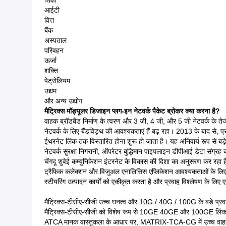
शिक्षा
आईटी
वित्त
बैंक
अस्पताल
परिवहन
ऊर्जा
शक्ति
पेट्रोलियम
उद्यम
और अन्य उद्योग
मैट्रिक्स मॉड्यूलर डिजाइन प्लग-इन नेटवर्क पैकेट ब्रोकर क्या करना है?
वाहक ब्रॉडबैंड निर्माण के त्वरण और 3 जी, 4 जी, और 5 जी नेटवर्क के तेज
नेटवर्क के लिए बैंडविड्थ की आवश्यकताएं हैं बढ़ रहा। 2013 के बाद से
ईथरनेट लिंक तक विस्तारित होना शुरू हो जाता है। यह अनिवार्य रूप से बड़े ड
नेटवर्क सुरक्षा निगरानी, ​​ऑपरेटर बुद्धिमान पाइपलाइन डीपीआई डेटा संग्र
चेंगदू शुवेई कम्युनिकेशन इंटरनेट के विकास की दिशा का अनुसरण 
ट्रैफिक कलेक्शन और विजुअल एनालिसिस एप्लिकेशन आवश्यकताओं के लिए 
स्टीयरिंग उत्पादन कार्यों को एकीकृत करता है और प्रवाह विश्लेषण के लि
मैट्रिक्स-टीसीए-सीजी उच्च घनत्व और 10G / 40G / 100G के बड़े प्रवाह
मैट्रिक्स-टीसीए-सीजी को विशेष रूप से 10GE 40GE और 100GE लिंक के डेट
ATCA मानक वास्तुकला के आधार पर, MATRIX-TCA-CG में उच्च वाहक स्तर की