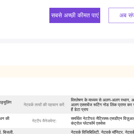
सबसे अच्छी कीमत पाएं
अब संपर
विश्लेषण के माध्यम से अलग-अलग स्थान, 
ेड्यूलिंग
नेटवर्क तत्वों की पहचान करें:
अलग एक्सचेंज रूटिंग नोड लिंक प्राप्त कर
हैं डेटा प्राप
बंधन की
समर्थित नेटटैप® मैट्रिक्स-एसडीएन विज़ुअ
नेटटैप मैनेजमेन्ट:
कंट्रोल प्लेटफॉर्म एक्सेस
जा, बिजली,
नेटवर्क विजिबिलिटी, नेटवर्क मॉनिटर, नेटवर्