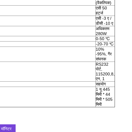
(वैकल्पिक)
एसी 50
हर्ट्ज
एसी -3 ए /
डीसी -10 ए
अधिकतम
280W
0-50 ℃
-20-70 ℃
10%
-95%, गैर
संघनक
RS232
पोर्ट,
115200,8,
एन, 1
सहयोग
1 यू 445
मिमी * 44
मिमी * 505
मिमी
क मॉनिटर