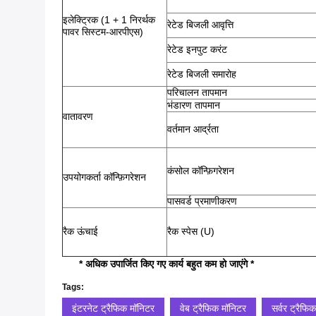
इलेक्ट्रिक (1 + 1 निरर्थक
रेटेड बिजली आवृत्ति
पावर सिस्टम-आरपीएस)
रेटेड इनपुट करंट
रेटेड बिजली समारोह
परिचालन तापमान
भंडारण तापमान
वातावरण
वर्तमान आर्द्रता
कंसोल कॉन्फ़िगरेशन
उपयोगकर्ता कॉन्फ़िगरेशन
पासवर्ड प्रमाणीकरण
रैक ऊंचाई
रैक स्पेस (U)
* अधिक उपार्जित किए गए कार्य बहुत कम हो जाएंगे *
Tags:
इंटरनेट ट्रैफिक मॉनिटर
वेब ट्रैफिक मॉनिटर
सर्वर ट्रैफि