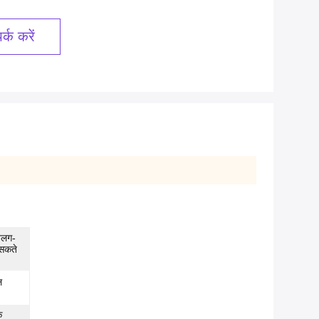
्क करें
अलग-
 सकते
ल
क