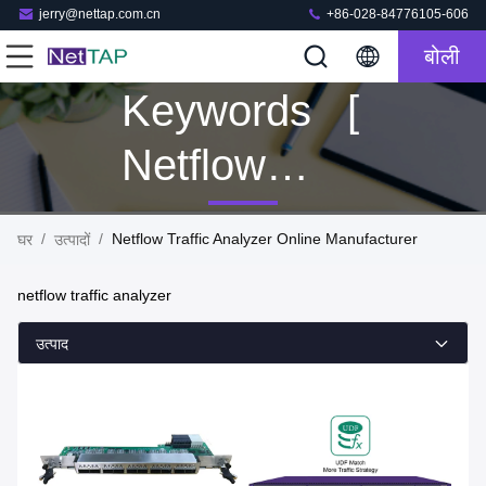
jerry@nettap.com.cn
+86-028-84776105-606
बोली
Keywords [
Netflow
Traffic
/
/
Netflow Traffic Analyzer Online Manufacturer
घर
उत्पादों
Analyzer ]
netflow traffic analyzer
Match 5
उत्पाद
उत्पादों