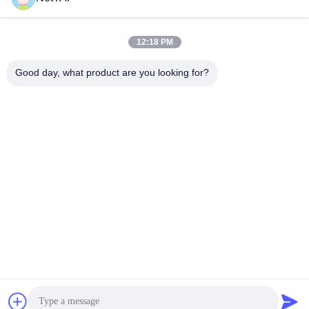
12:18 PM
Good day, what product are you looking for?
Chengdu Shuwei Communication
Technology Co., Ltd.
jerry@nettap.com.cn
+86-028-84776105-606
2 एफ, जी 4 के तियानफू सॉफ्टवेयर
पार्क, चेंगदू, चीन।
चीन अच्छी गुणवत्ता नेटवर्क पैकेट ब्रोकर आपूर्तिकर्ता. कॉपीराइट © 2026 Chengdu Shuwei
Communication Technology Co., Ltd. . सर्वाधिकार सुरक्षित।