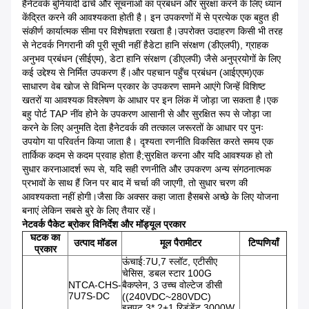
हैनेटवर्क बुनियादी ढांचे और सूचनाओं का प्रबंधन और सुरक्षा करने के लिए ध्यान
केंद्रित करने की आवश्यकता होती है। इन उपकरणों में से प्रत्येक एक बहुत ही
संकीर्ण कार्यात्मक सीमा पर विशेषज्ञता रखता है।उपरोक्त उदाहरण किसी भी तरह
से नेटवर्क निगरानी की पूरी सूची नहीं हैडेटा हानि संरक्षण (डीएलपी), ग्राहक
अनुभव प्रबंधन (सीईएम), डेटा हानि संरक्षण (डीएलपी) जैसे अनुप्रयोगों के लिए
कई उद्देश्य से निर्मित उपकरण हैं।और पहचान पहुँच प्रबंधन (आईएएम)एक
साधारण वेब खोज से विभिन्न प्रकार के उपकरण सामने आएंगे जिन्हें विशिष्ट
खतरों या आवश्यक विश्लेषण के आधार पर इन लिंक में जोड़ा जा सकता है।एक
बहु पोर्ट TAP नींव होने के उपकरण आसानी से और सुरक्षित रूप से जोड़ा जा
करने के लिए अनुमति देता हैनेटवर्क की तत्काल जरूरतों के आधार पर पुनः
उपयोग या परिवर्तन किया जाता है। दृश्यता रणनीति विकसित करते समय एक
तार्किक कदम से कदम प्रवाह होता है;सुरक्षित करना और यदि आवश्यक हो तो
सुधार करनाआदर्श रूप से, यदि सही रणनीति और उपकरण अन्य संगठनात्मक
प्रभावों के साथ हैं जिन पर बाद में चर्चा की जाएगी, तो सुधार चरण की
आवश्यकता नहीं होगी।जैसा कि अक्सर कहा जाता हैसबसे अच्छे के लिए योजना
बनाएं लेकिन सबसे बुरे के लिए तैयार रहें।
नेटवर्क पैकेट ब्रोकर विनिर्देश और मॉड्यूल प्रकार
घटक का
उत्पाद मॉडल
मूल पैरामीटर
टिप्पणियाँ
प्रकार
ऊंचाई:7U,7 स्लॉट, एटीसीए
चेसिस, डबल स्टार 100G
NTCA-CHS-
बैकप्लेन, 3 उच्च वोल्टेज डीसी
7U7S-DC
((240VDC~280VDC)
इनपुट,3* 2+1 रिडंडेंट 3000W