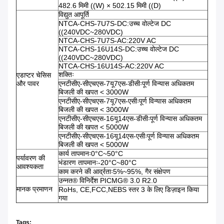
482.6 मिमी ((W) × 502.15 मिमी ((D)
विद्युत आपूर्ति
NTCA-CHS-7U7S-DC:उच्च वोल्टेज DC
((240VDC~280VDC)
NTCA-CHS-7U7S-AC:220V AC
NTCA-CHS-16U14S-DC:उच्च वोल्टेज DC
((240VDC~280VDC)
NTCA-CHS-16U14S-AC:220V AC
शक्तिः
एडाप्टर चेसिस
और पावर
एनटीसीए-सीएचएस-7यू7एस-डीसीःपूर्ण विन्यास अधिकतम
बिजली की खपत < 3000W
एनटीसीए-सीएचएस-7यू7एस-एसीःपूर्ण विन्यास अधिकतम
बिजली की खपत < 3000W
एनटीसीए-सीएचएस-16यू14एस-डीसीःपूर्ण विन्यास अधिकतम
बिजली की खपत < 5000W
एनटीसीए-सीएचएस-16यू14एस-एसीःपूर्ण विन्यास अधिकतम
बिजली की खपत < 5000W
कार्य तापमानः0°C~50°C
पर्यावरण की
भंडारण तापमानः-20°C~80°C
आवश्यकता
काम करने की आर्द्रताः5%~95%, गैर संक्षेपण
उन्नत® विनिर्देश PICMG® 3.0 R2.0
मानक प्रमाणन
RoHs, CE,FCC,NEBS स्तर 3 के लिए डिज़ाइन किया
गया
Tags: