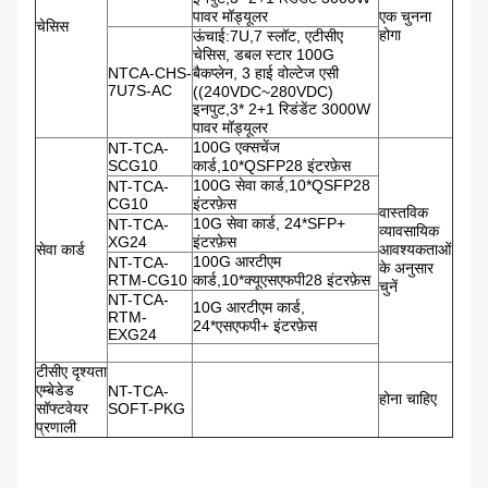
पावर मॉड्यूलर
एक चुनना
चेसिस
होगा
ऊंचाई:7U,7 स्लॉट, एटीसीए
चेसिस, डबल स्टार 100G
NTCA-CHS-
बैकप्लेन, 3 हाई वोल्टेज एसी
7U7S-AC
((240VDC~280VDC)
इनपुट,3* 2+1 रिडंडेंट 3000W
पावर मॉड्यूलर
100G एक्सचेंज
NT-TCA-
SCG10
कार्ड,10*QSFP28 इंटरफ़ेस
100G सेवा कार्ड,10*QSFP28
NT-TCA-
CG10
इंटरफ़ेस
वास्तविक
10G सेवा कार्ड, 24*SFP+
NT-TCA-
व्यावसायिक
XG24
इंटरफ़ेस
सेवा कार्ड
आवश्यकताओं
100G आरटीएम
NT-TCA-
के अनुसार
RTM-CG10
कार्ड,10*क्यूएसएफपी28 इंटरफ़ेस
चुनें
NT-TCA-
10G आरटीएम कार्ड,
RTM-
24*एसएफपी+ इंटरफ़ेस
EXG24
टीसीए दृश्यता
एम्बेडेड
NT-TCA-
होना चाहिए
सॉफ्टवेयर
SOFT-PKG
प्रणाली