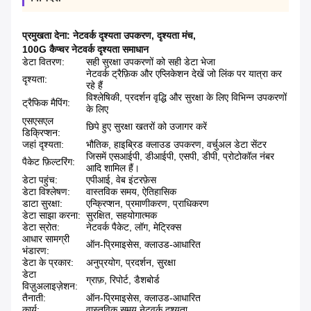
प्रमुखता देना:
नेटवर्क दृश्यता उपकरण
,
दृश्यता मंच
,
100G कैप्चर नेटवर्क दृश्यता समाधान
डेटा वितरण:
सही सुरक्षा उपकरणों को सही डेटा भेजा
नेटवर्क ट्रैफ़िक और एप्लिकेशन देखें जो लिंक पर यात्रा कर
दृश्यता:
रहे हैं
विश्लेषिकी, प्रदर्शन वृद्धि और सुरक्षा के लिए विभिन्न उपकरणों
ट्रैफिक मैपिंग:
के लिए
एसएसएल
छिपे हुए सुरक्षा खतरों को उजागर करें
डिक्रिप्शन:
जहां दृश्यता:
भौतिक, हाइब्रिड क्लाउड उपकरण, वर्चुअल डेटा सेंटर
जिसमें एसआईपी, डीआईपी, एसपी, डीपी, प्रोटोकॉल नंबर
पैकेट फ़िल्टरिंग:
आदि शामिल हैं।
डेटा पहुंच:
एपीआई, वेब इंटरफ़ेस
डेटा विश्लेषण:
वास्तविक समय, ऐतिहासिक
डाटा सुरक्षा:
एन्क्रिप्शन, प्रमाणीकरण, प्राधिकरण
डेटा साझा करना:
सुरक्षित, सहयोगात्मक
डेटा स्रोत:
नेटवर्क पैकेट, लॉग, मेट्रिक्स
आधार सामग्री
ऑन-प्रिमाइसेस, क्लाउड-आधारित
भंडारण:
डेटा के प्रकार:
अनुप्रयोग, प्रदर्शन, सुरक्षा
डेटा
ग्राफ़, रिपोर्ट, डैशबोर्ड
विज़ुअलाइज़ेशन:
तैनाती:
ऑन-प्रिमाइसेस, क्लाउड-आधारित
कार्य:
वास्तविक समय नेटवर्क दृश्यता